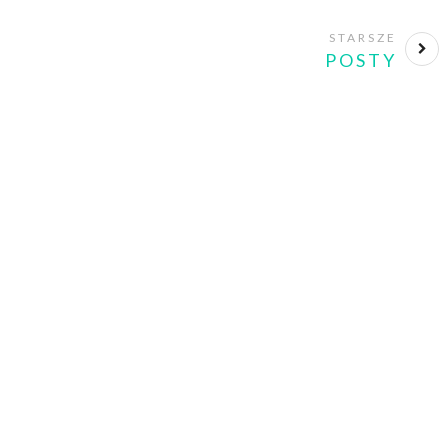
STARSZE
POSTY
nd what you
yle.Let it be
dentifiable for