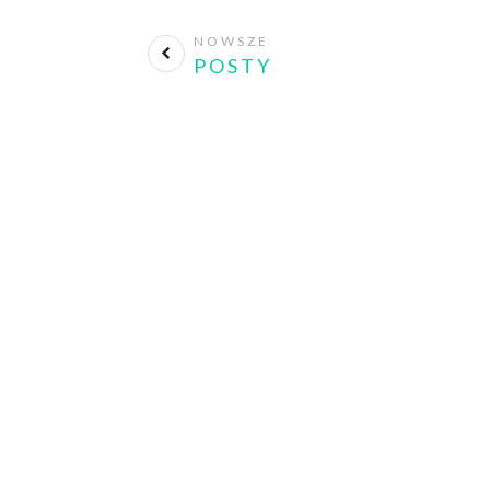
NOWSZE
POSTY
Press
No matter where you are a
look like. Create your own st
unique for yourself and yet i