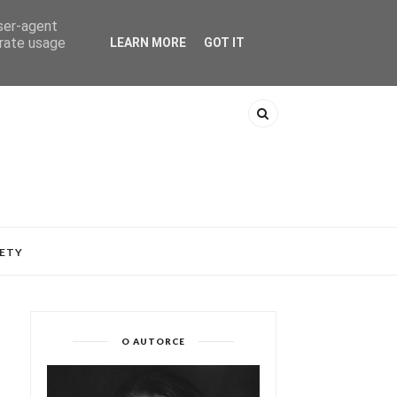
user-agent
erate usage
LEARN MORE
GOT IT
ETY
O AUTORCE