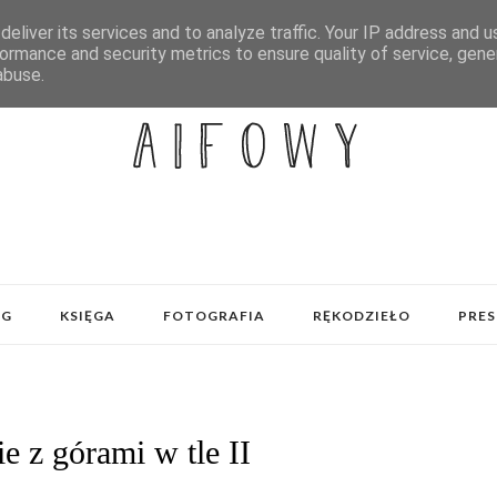
eliver its services and to analyze traffic. Your IP address and 
ormance and security metrics to ensure quality of service, gen
abuse.
OG
KSIĘGA
FOTOGRAFIA
RĘKODZIEŁO
PRES
e z górami w tle II