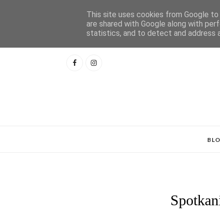
This site uses cookies from Google to d
are shared with Google along with perf
statistics, and to detect and address 
BL
Spotkani