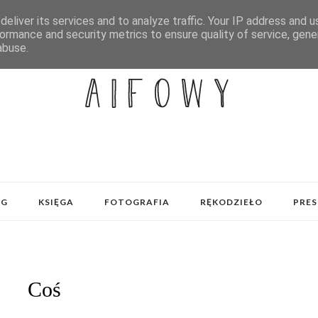
eliver its services and to analyze traffic. Your IP address and 
ormance and security metrics to ensure quality of service, gen
abuse.
OG
KSIĘGA
FOTOGRAFIA
RĘKODZIEŁO
PRES
Coś