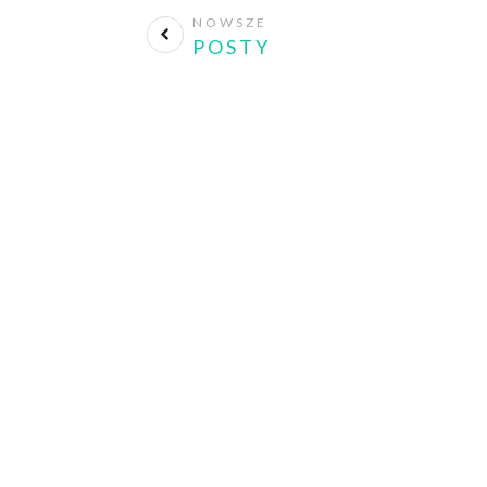
NOWSZE
POSTY
Press
No matter where you are a
look like. Create your own st