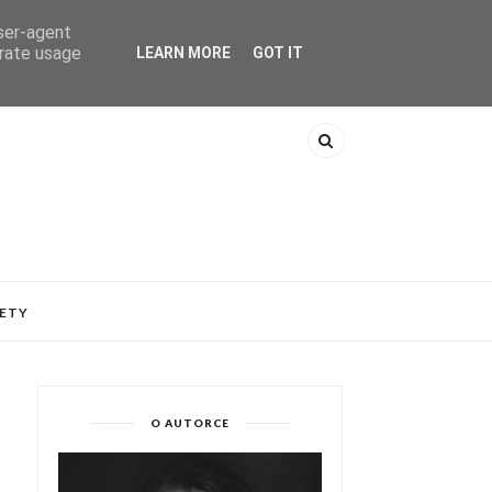
user-agent
erate usage
LEARN MORE
GOT IT
ETY
O AUTORCE