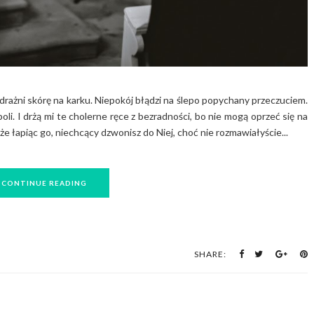
 drażni skórę na karku. Niepokój błądzi na ślepo popychany przeczuciem.
boli. I drżą mi te cholerne ręce z bezradności, bo nie mogą oprzeć się na
 że łapiąc go, niechcący dzwonisz do Niej, choć nie rozmawiałyście...
CONTINUE READING
SHARE: