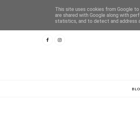
This site uses cookies from Google to d
are shared with Google along with perf
statistics, and to detect and address 
BL