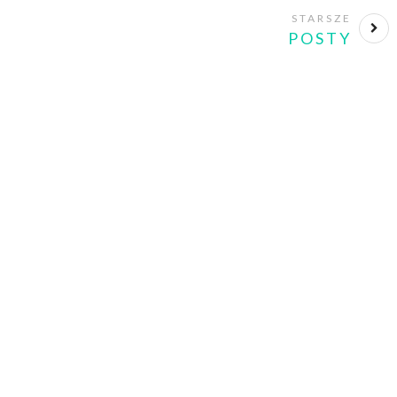
STARSZE
POSTY
nd what you
yle.Let it be