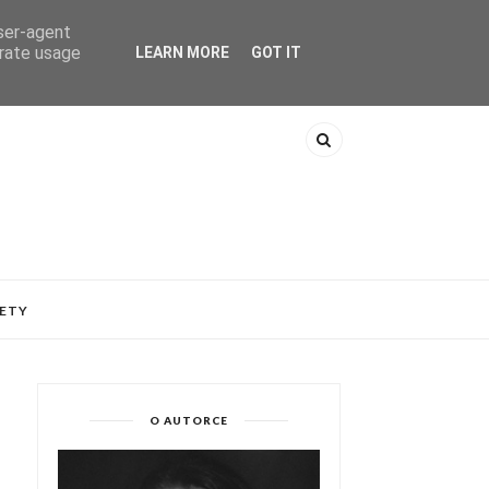
user-agent
erate usage
LEARN MORE
GOT IT
ETY
O AUTORCE