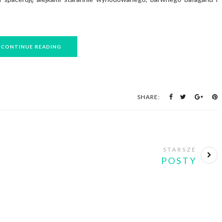
CONTINUE READING
SHARE:
STARSZE
POSTY
nd what you
FOLLOW ON INSTAGRAM
yle.Let it be
dentifiable for