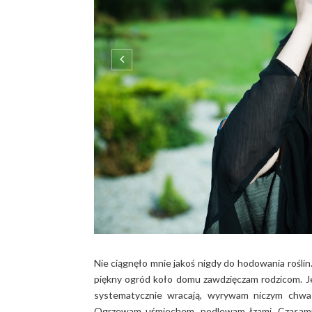
Nie ciągnęło mnie jakoś nigdy do hodowania rośli
piękny ogród koło domu zawdzięczam rodzicom. 
systematycznie wracają, wyrywam niczym chwast
Ogrzewam uśmiechem, podlewam łzami. Czasami 