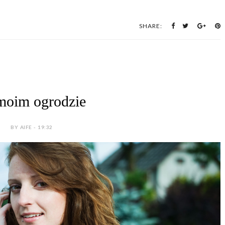
SHARE:
oim ogrodzie
BY AIFE - 19:32