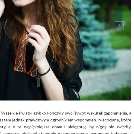
n. Wszelkie kwiatki szybko kończyły swój żywot wskutek zapomnienia, a
Jestem jednak prawdziwym ogrodnikiem wspomnień. Niechciane, które
y, a o te najpiękniejsze dbam i pielęgnuję, by nigdy nie zwiędły.
spaceruję alejkami starannie wyhodowanego, barwnego bałaganu i