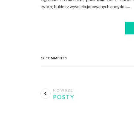
tworzę bukiet z wyselekcjonowanych anegdot....
67 COMMENTS
NOWSZE
POSTY
Press
No matter where you are a
look like. Create your own st
unique for yourself and yet i
others.