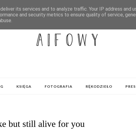
eliver its services and to analyze traffic. Your IP address and 
ormance and security metrics to ensure quality of service, gen
abuse.
OG
KSIĘGA
FOTOGRAFIA
RĘKODZIEŁO
PRES
 but still alive for you