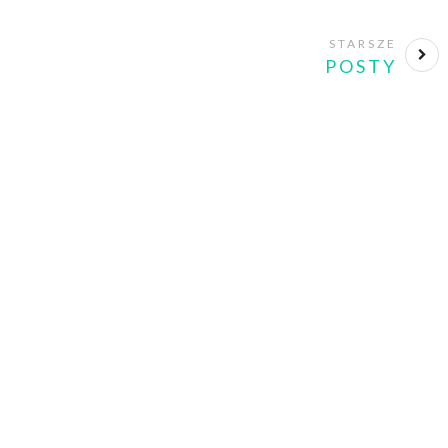
STARSZE
POSTY
nd what you
FOLLOW ON INSTAGRAM
yle.Let it be
dentifiable for
 yourself. Be