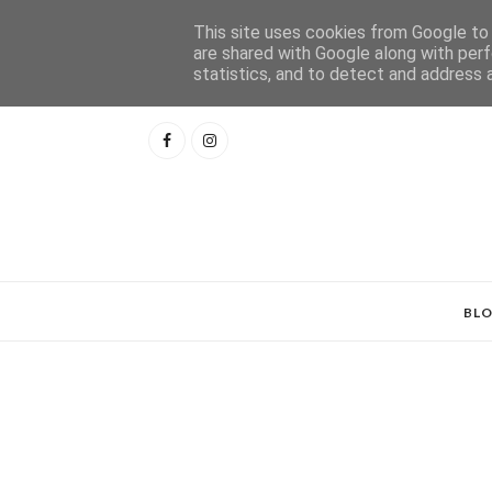
This site uses cookies from Google to d
are shared with Google along with perf
statistics, and to detect and address 
BL