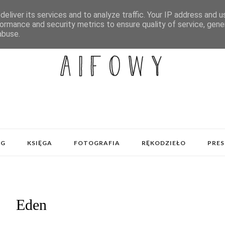
eliver its services and to analyze traffic. Your IP address and 
ormance and security metrics to ensure quality of service, gen
abuse.
OG
KSIĘGA
FOTOGRAFIA
RĘKODZIEŁO
PRES
Eden