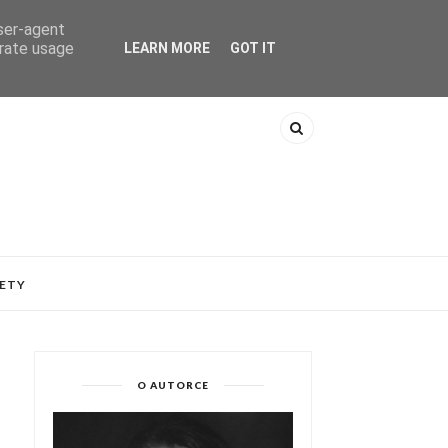
user-agent
erate usage
LEARN MORE
GOT IT
ETY
O AUTORCE