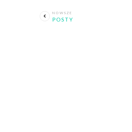
NOWSZE
POSTY
Press
No matter where you are a
look like. Create your own st
unique for yourself and yet i
others.
The creation begins deep by