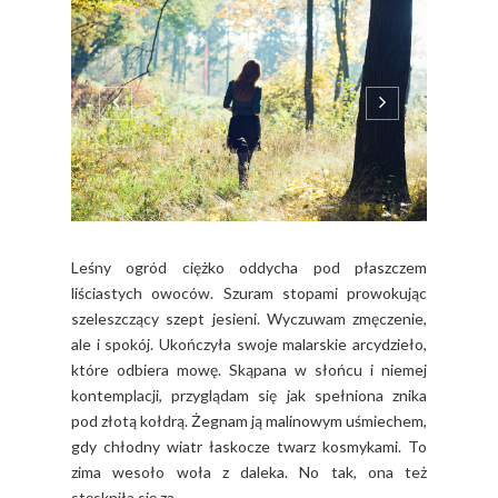
Leśny ogród ciężko oddycha pod płaszczem
liściastych owoców. Szuram stopami prowokując
szeleszczący szept jesieni. Wyczuwam zmęczenie,
ale i spokój. Ukończyła swoje malarskie arcydzieło,
które odbiera mowę. Skąpana w słońcu i niemej
kontemplacji, przyglądam się jak spełniona znika
pod złotą kołdrą. Żegnam ją malinowym uśmiechem,
gdy chłodny wiatr łaskocze twarz kosmykami. To
zima wesoło woła z daleka. No tak, ona też
stęskniła się za...