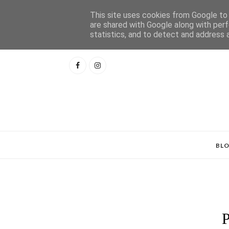
This site uses cookies from Google to d
are shared with Google along with perf
statistics, and to detect and address 
BL
P