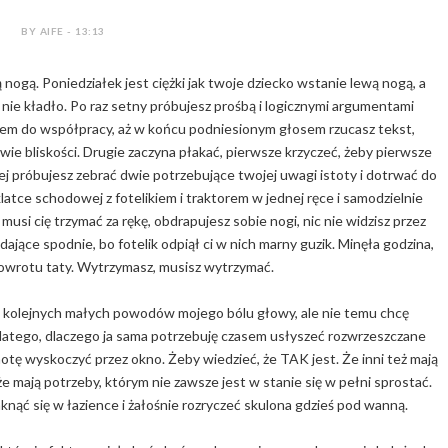
BY AIFE - 13:13
ą nogą. Poniedziałek jest ciężki jak twoje dziecko wstanie lewą nogą, a
nie kładło. Po raz setny próbujesz prośbą i logicznymi argumentami
rem do współpracy, aż w końcu podniesionym głosem rzucasz tekst,
twie bliskości. Drugie zaczyna płakać, pierwsze krzyczeć, żeby pierwsze
iej próbujesz zebrać dwie potrzebujące twojej uwagi istoty i dotrwać do
klatce schodowej z fotelikiem i traktorem w jednej ręce i samodzielnie
musi cię trzymać za rękę, obdrapujesz sobie nogi, nic nie widzisz przez
dające spodnie, bo fotelik odpiął ci w nich marny guzik. Minęła godzina,
powrotu taty. Wytrzymasz, musisz wytrzymać.
ki kolejnych małych powodów mojego bólu głowy, ale nie temu chcę
latego, dlaczego ja sama potrzebuję czasem usłyszeć rozwrzeszczane
hotę wyskoczyć przez okno. Żeby wiedzieć, że TAK jest. Że inni też mają
 że mają potrzeby, którym nie zawsze jest w stanie się w pełni sprostać.
nąć się w łazience i żałośnie rozryczeć skulona gdzieś pod wanną.