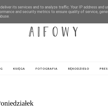
eliver its services and to analyze traffic. Your IP address and 
ormance and security metrics to ensure quality of service, gen
abuse.
OG
KSIĘGA
FOTOGRAFIA
RĘKODZIEŁO
PRES
oniedziałek