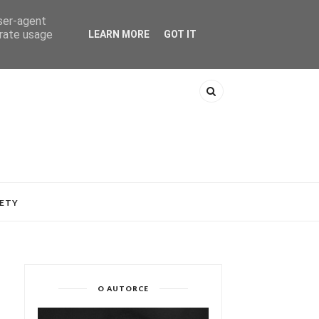
user-agent
erate usage
LEARN MORE
GOT IT
ETY
O AUTORCE