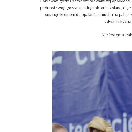
Ponieważ, gdzieś pomiędzy słowami tej opowieści,
podnosi swojego syna, całuje obtarte kolana, daje m
smaruje kremem do opalania, dmucha na palce, kt
odwagi i kocha 
Nie jestem idealn