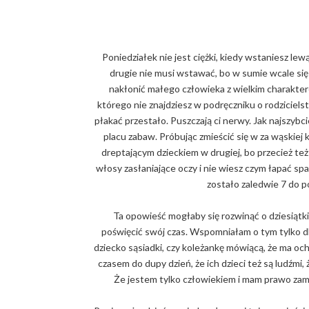
Poniedziałek nie jest ciężki, kiedy wstaniesz lew
drugie nie musi wstawać, bo w sumie wcale się 
nakłonić małego człowieka z wielkim charakte
którego nie znajdziesz w podręczniku o rodziciels
płakać przestało. Puszczają ci nerwy. Jak najszybc
placu zabaw. Próbując zmieścić się w za wąskiej 
dreptającym dzieckiem w drugiej, bo przecież też 
włosy zasłaniające oczy i nie wiesz czym łapać spa
zostało zaledwie 7 do 
Ta opowieść mogłaby się rozwinąć o dziesiąt
poświęcić swój czas. Wspomniałam o tym tylko d
dziecko sąsiadki, czy koleżankę mówiącą, że ma oc
czasem do dupy dzień, że ich dzieci też są ludźmi,
Że jestem tylko człowiekiem i mam prawo zamk