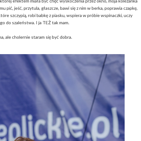
 której efektem miała być chęć wyskoczenia przez okno, moja koleżanka
u pić, jeść, przytula, głaszcze, bawi się z nim w berka, poprawia czapkę,
óre szczypią, robi babkę z piasku, wspiera w próbie wspinaczki, uczy
go do szaleństwa. I ja TEŻ tak mam.
a, ale cholernie staram się być dobra.