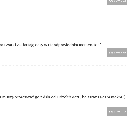
Odpowiedz
 na twarz i zasłaniają oczy w nieodpowiednim momencie :*
Odpowiedz
uszę przeczytać go z dala od ludzkich oczu, bo zaraz są całe mokre :)
Odpowiedz