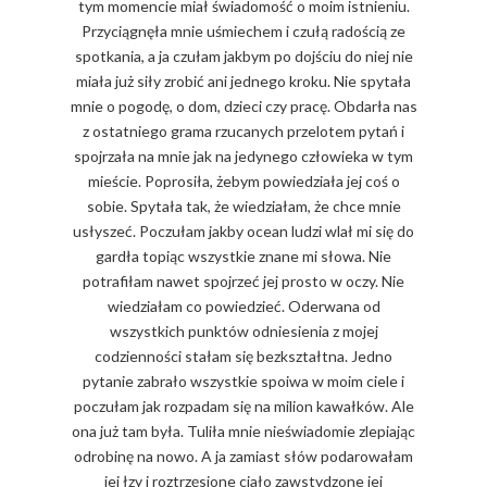
tym momencie miał świadomość o moim istnieniu.
Przyciągnęła mnie uśmiechem i czułą radością ze
spotkania, a ja czułam jakbym po dojściu do niej nie
miała już siły zrobić ani jednego kroku. Nie spytała
mnie o pogodę, o dom, dzieci czy pracę. Obdarła nas
z ostatniego grama rzucanych przelotem pytań i
spojrzała na mnie jak na jedynego człowieka w tym
mieście. Poprosiła, żebym powiedziała jej coś o
sobie. Spytała tak, że wiedziałam, że chce mnie
usłyszeć. Poczułam jakby ocean ludzi wlał mi się do
gardła topiąc wszystkie znane mi słowa. Nie
potrafiłam nawet spojrzeć jej prosto w oczy. Nie
wiedziałam co powiedzieć. Oderwana od
wszystkich punktów odniesienia z mojej
codzienności stałam się bezkształtna. Jedno
pytanie zabrało wszystkie spoiwa w moim ciele i
poczułam jak rozpadam się na milion kawałków. Ale
ona już tam była. Tuliła mnie nieświadomie zlepiając
odrobinę na nowo. A ja zamiast słów podarowałam
jej łzy i roztrzęsione ciało zawstydzone jej