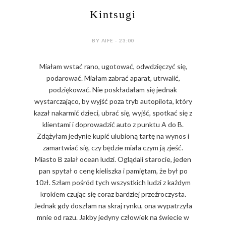
Kintsugi
BY AIFE - 23:00
Miałam wstać rano, ugotować, odwdzięczyć się,
podarować. Miałam zabrać aparat, utrwalić,
podziękować. Nie poskładałam się jednak
wystarczająco, by wyjść poza tryb autopilota, który
kazał nakarmić dzieci, ubrać się, wyjść, spotkać się z
klientami i doprowadzić auto z punktu A do B.
Zdążyłam jedynie kupić ulubioną tartę na wynos i
zamartwiać się, czy będzie miała czym ją zjeść.
Miasto B zalał ocean ludzi. Oglądali starocie, jeden
pan spytał o cenę kieliszka i pamiętam, że był po
10zł. Szłam pośród tych wszystkich ludzi z każdym
krokiem czując się coraz bardziej przeźroczysta.
Jednak gdy doszłam na skraj rynku, ona wypatrzyła
mnie od razu. Jakby jedyny człowiek na świecie w