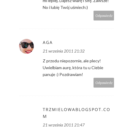
mi lepiej. Dajesz wiarę i siłę. Zawsze!
No i lubię Twój uśmiech:)
Odpowiedz
AGA
21 września 2011 21:32
Z przodu niepozornie, ale plecy!
Uwielbiam aurę, która tu u Ciebie
panuje :) Pozdrawiam!
Odpowiedz
TRZMIELOWABLOGSPOT.CO
M
21 września 2011 21:47