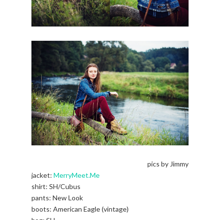
pics by Jimmy
jacket:
MerryMeet.Me
shirt: SH/Cubus
pants: New Look
boots: American Eagle (vintage)