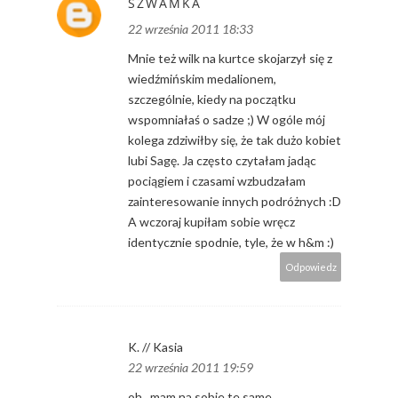
SZWAMKA
22 września 2011 18:33
Mnie też wilk na kurtce skojarzył się z
wiedźmińskim medalionem,
szczególnie, kiedy na początku
wspomniałaś o sadze ;) W ogóle mój
kolega zdziwiłby się, że tak dużo kobiet
lubi Sagę. Ja często czytałam jadąc
pociągiem i czasami wzbudzałam
zainteresowanie innych podróżnych :D
A wczoraj kupiłam sobie wręcz
identycznie spodnie, tyle, że w h&m :)
Odpowiedz
K. // Kasia
22 września 2011 19:59
oh...mam na sobie te same