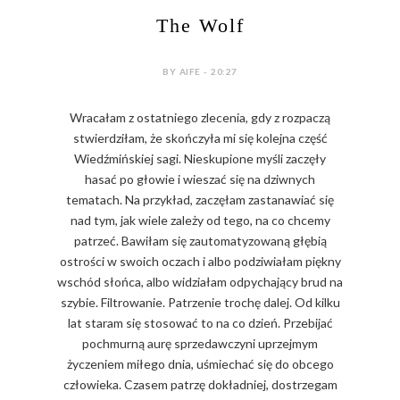
The Wolf
BY AIFE - 20:27
Wracałam z ostatniego zlecenia, gdy z rozpaczą
stwierdziłam, że skończyła mi się kolejna część
Wiedźmińskiej sagi. Nieskupione myśli zaczęły
hasać po głowie i wieszać się na dziwnych
tematach. Na przykład, zaczęłam zastanawiać się
nad tym, jak wiele zależy od tego, na co chcemy
patrzeć. Bawiłam się zautomatyzowaną głębią
ostrości w swoich oczach i albo podziwiałam piękny
wschód słońca, albo widziałam odpychający brud na
szybie. Filtrowanie. Patrzenie trochę dalej. Od kilku
lat staram się stosować to na co dzień. Przebijać
pochmurną aurę sprzedawczyni uprzejmym
życzeniem miłego dnia, uśmiechać się do obcego
człowieka. Czasem patrzę dokładniej, dostrzegam