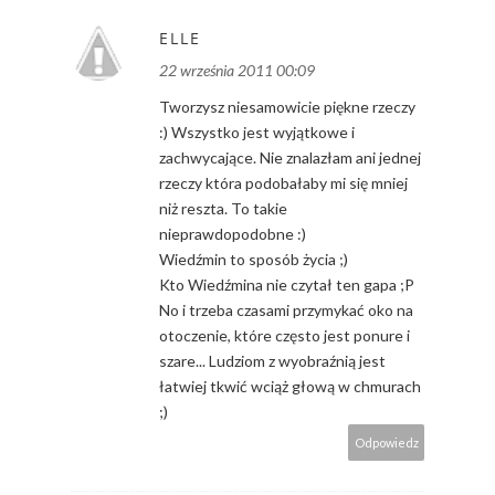
ELLE
22 września 2011 00:09
Tworzysz niesamowicie piękne rzeczy
:) Wszystko jest wyjątkowe i
zachwycające. Nie znalazłam ani jednej
rzeczy która podobałaby mi się mniej
niż reszta. To takie
nieprawdopodobne :)
Wiedźmin to sposób życia ;)
Kto Wiedźmina nie czytał ten gapa ;P
No i trzeba czasami przymykać oko na
otoczenie, które często jest ponure i
szare... Ludziom z wyobraźnią jest
łatwiej tkwić wciąż głową w chmurach
;)
Odpowiedz