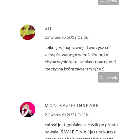
Odpowiedz
SH
22 września 2011 11:58
Jejku, jeśli naprawdę stworzysz coś
zainspirowanego wiedźminem, to
chyba wybiorę to, zamiast upatrzonej
rzeczy, na którą zacieram ręce :)
Odpowiedz
MONIKAZIELINSKA88
22 września 2011 12:18
całość jest genialna, ale wilk po prostu
powala! Ś W I E T N A ! jest ta kurtka,
naprawdę aż się napatrzeć nie mogę!