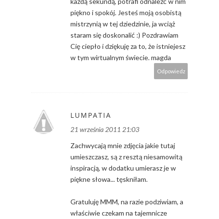
każdą sekundą, potrafi odnaleźć w nim
piękno i spokój. Jesteś moją osobistą
mistrzynią w tej dziedzinie, ja wciąż
staram się doskonalić :) Pozdrawiam
Cię ciepło i dziękuję za to, że istniejesz
w tym wirtualnym świecie. magda
Odpowiedz
LUMPATIA
21 września 2011 21:03
Zachwycają mnie zdjęcia jakie tutaj
umieszczasz, są z resztą niesamowitą
inspiracją, w dodatku umierasz je w
piękne słowa... tęskniłam.
Gratuluję MMM, na razie podziwiam, a
właściwie czekam na tajemnicze