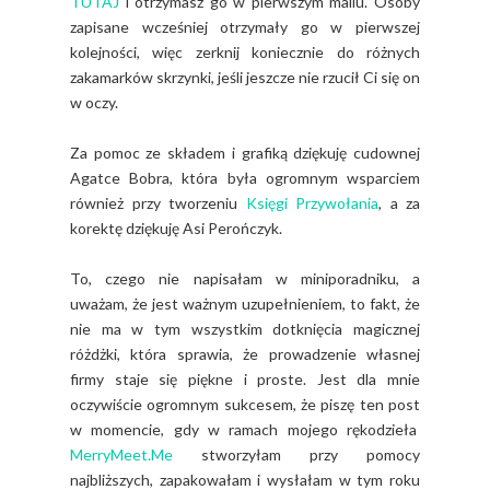
TUTAJ
i otrzymasz go w pierwszym mailu. Osoby
zapisane wcześniej otrzymały go w pierwszej
kolejności, więc zerknij koniecznie do różnych
zakamarków skrzynki, jeśli jeszcze nie rzucił Ci się on
w oczy.
Za pomoc ze składem i grafiką dziękuję cudownej
Agatce Bobra, która była ogromnym wsparciem
również przy tworzeniu
Księgi Przywołania
, a za
korektę dziękuję Asi Perończyk.
To, czego nie napisałam w miniporadniku, a
uważam, że jest ważnym uzupełnieniem, to fakt, że
nie ma w tym wszystkim dotknięcia magicznej
różdżki, która sprawia, że prowadzenie własnej
firmy staje się piękne i proste. Jest dla mnie
oczywiście ogromnym sukcesem, że piszę ten post
w momencie, gdy w ramach mojego rękodzieła
MerryMeet.Me
stworzyłam przy pomocy
najbliższych, zapakowałam i wysłałam w tym roku