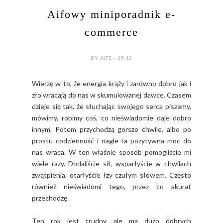
Aifowy miniporadnik e-
commerce
BY AIFE - 15:13
Wierzę w to, że energia krąży i zarówno dobro jak i
zło wracają do nas w skumulowanej dawce. Czasem
dzieje się tak, że słuchając swojego serca piszemy,
mówimy, robimy coś, co nieświadomie daje dobro
innym. Potem przychodzą gorsze chwile, albo po
prostu codzienność i nagle ta pozytywna moc do
nas wraca. W ten właśnie sposób pomogliście mi
wiele razy. Dodaliście sił, wsparłyście w chwilach
zwątpienia, otarłyście łzy czułym słowem. Często
również nieświadomi tego, przez co akurat
przechodzę.
Ten rok jest trudny, ale ma dużo dobrych