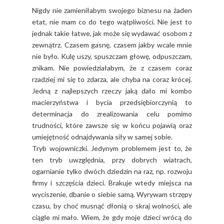
Nigdy nie zamieniłabym swojego biznesu na żaden
etat, nie mam co do tego wątpliwości. Nie jest to
jednak takie łatwe, jak może się wydawać osobom z
zewnątrz. Czasem gasnę, czasem jakby wcale mnie
nie było. Kulę uszy, spuszczam głowę, odpuszczam,
znikam. Nie powiedziałabym, że z czasem coraz
rzadziej mi się to zdarza, ale chyba na coraz krócej.
Jedną z najlepszych rzeczy jaką dało mi kombo
macierzyństwa i bycia przedsiębiorczynią to
determinacja do zrealizowania celu pomimo
trudności, które zawsze się w końcu pojawią oraz
umiejętność odnajdywania siły w samej sobie.
Tryb wojowniczki. Jedynym problemem jest to, że
ten tryb uwzględnia, przy dobrych wiatrach,
ogarnianie tylko dwóch dziedzin na raz, np. rozwoju
firmy i szczęścia dzieci. Brakuje wtedy miejsca na
wyciszenie, dbanie o siebie samą. Wyrywam strzępy
czasu, by choć musnąć dłonią o skraj wolności, ale
ciągle mi mało. Wiem, że gdy moje dzieci wrócą do