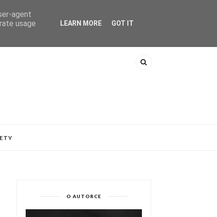
user-agent
erate usage
LEARN MORE
GOT IT
ETY
O AUTORCE