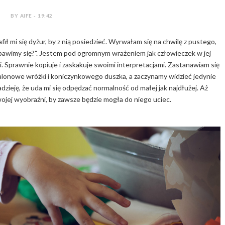
BY AIFE - 19:42
fił mi się dyżur, by z nią posiedzieć. Wyrwałam się na chwilę z pustego,
pobawimy się?". Jestem pod ogromnym wrażeniem jak człowieczek w jej
i. Sprawnie kopiuje i zaskakuje swoimi interpretacjami. Zastanawiam się
alonowe wróżki i koniczynkowego duszka, a zaczynamy widzieć jedynie
zieję, że uda mi się odpędzać normalność od małej jak najdłużej. Aż
wojej wyobraźni, by zawsze będzie mogła do niego uciec.