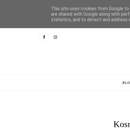
This site uses cookies from Google to d
are shared with Google along with perf
statistics, and to detect and address 
BL
Kosm