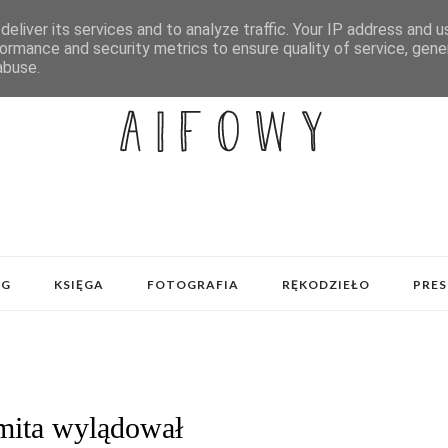
eliver its services and to analyze traffic. Your IP address and 
ormance and security metrics to ensure quality of service, gen
abuse.
OG
KSIĘGA
FOTOGRAFIA
RĘKODZIEŁO
PRES
ita wylądował