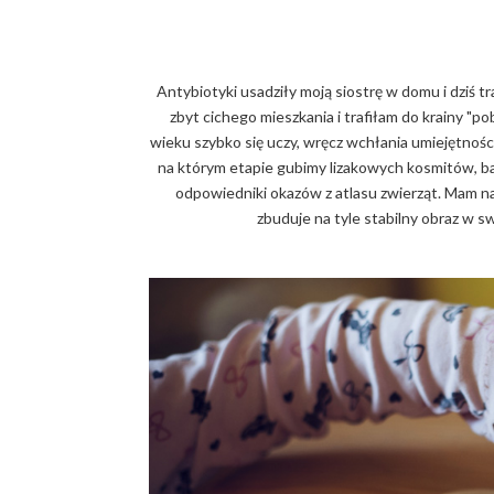
Antybiotyki usadziły moją siostrę w domu i dziś tra
zbyt cichego mieszkania i trafiłam do krainy "
wieku szybko się uczy, wręcz wchłania umiejętnośc
na którym etapie gubimy lizakowych kosmitów, b
odpowiedniki okazów z atlasu zwierząt. Mam nad
zbuduje na tyle stabilny obraz w s