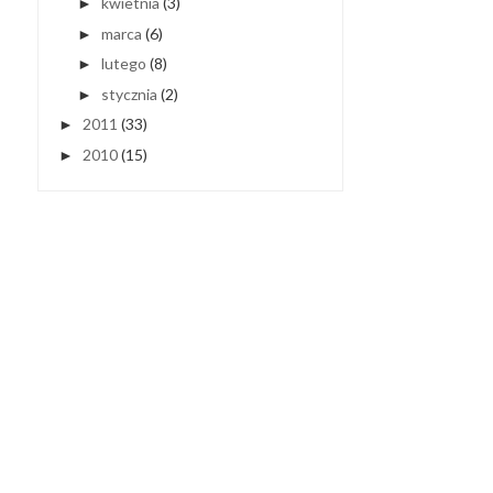
kwietnia
(3)
►
marca
(6)
►
lutego
(8)
►
stycznia
(2)
►
2011
(33)
►
2010
(15)
►