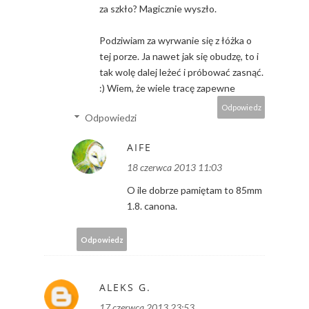
za szkło? Magicznie wyszło.
Podziwiam za wyrwanie się z łóżka o
tej porze. Ja nawet jak się obudzę, to i
tak wolę dalej leżeć i próbować zasnąć.
:) Wiem, że wiele tracę zapewne
Odpowiedz
Odpowiedzi
AIFE
18 czerwca 2013 11:03
O ile dobrze pamiętam to 85mm
1.8. canona.
Odpowiedz
ALEKS G.
17 czerwca 2013 23:53