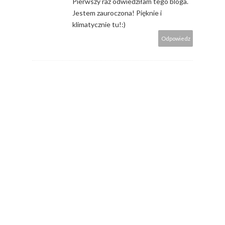
Pierwszy raz odwiedziłam tego bloga.
Jestem zauroczona! Pięknie i
klimatycznie tu!:)
Odpowiedz