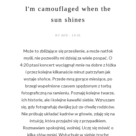
I'm camouflaged when the
sun shines
BY AIFE - 19:01
Może to zbliżające się przesilenie, a może natłok
myśli, nie pozwoliły mi dzisiaj za wiele pospać. O
4:20 ptasi koncert wyciągnął mnie na dobre z łóżka
i przez kolejne kilkanaście minut patrzyłam jak
wstaje słońce. Przede mną gorące miesiące, po
brzegi wypełnione czasem spędzonym z torbą
fotograficzną na ramieniu. Poznaję kolejne twarze,
ich historie, ale i kolejne kawałki siebie. Wzruszam
się, gdy fotografuję dwójkę już-za-chwilę rodziców.
Nie próbuję układać kadrów w głowie, zdaję się na
intuicję, która przyjaźni się z przypadkiem.
Rozmawiam spokojniej, wolniej. Uczę się mówić o
kilka słów mniej. Wsłuchuję w siebie trochę