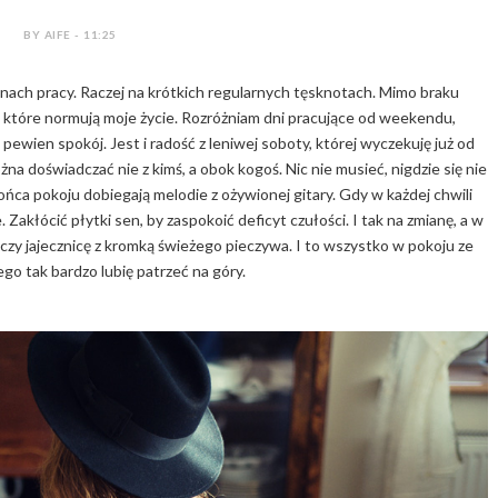
BY AIFE - 11:25
zinach pracy. Raczej na krótkich regularnych tęsknotach. Mimo braku
, które normują moje życie. Rozróżniam dni pracujące od weekendu,
pewien spokój. Jest i radość z leniwej soboty, której wyczekuję już od
na doświadczać nie z kimś, a obok kogoś. Nic nie musieć, nigdzie się nie
końca pokoju dobiegają melodie z ożywionej gitary. Gdy w każdej chwili
. Zakłócić płytki sen, by zaspokoić deficyt czułości. I tak na zmianę, a w
zy jajecznicę z kromką świeżego pieczywa. I to wszystko w pokoju ze
ego tak bardzo lubię patrzeć na góry.