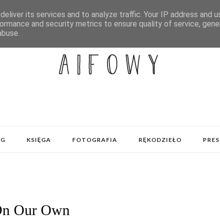
eliver its services and to analyze traffic. Your IP address and 
ormance and security metrics to ensure quality of service, gen
abuse.
OG
KSIĘGA
FOTOGRAFIA
RĘKODZIEŁO
PRES
n Our Own