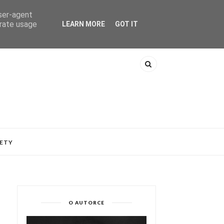
user-agent
erate usage
LEARN MORE
GOT IT
ETY
O AUTORCE