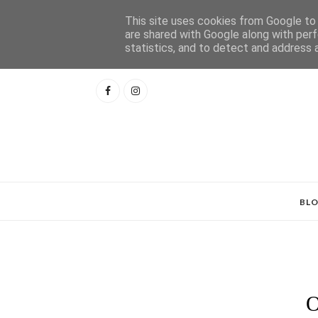
This site uses cookies from Google to d
are shared with Google along with perf
statistics, and to detect and address 
BL
O