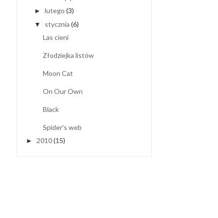
lutego
(3)
►
stycznia
(6)
▼
Las cieni
Złodziejka listów
Moon Cat
On Our Own
Black
Spider's web
2010
(15)
►